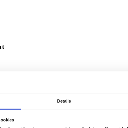
ht
account_circle
E-Mail
Details
Cookies