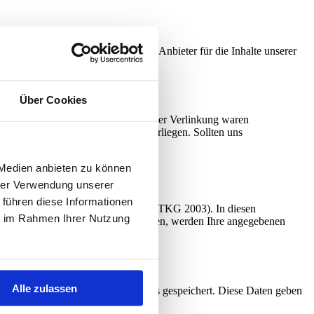
ität einzelner Inhalte. Wir sind als Anbieter für die Inhalte unserer
Über Cookies
 Gewähr übernehmen. Zum Zeitpunkt der Verlinkung waren
altspunkte einer Rechtsverletzung vorliegen. Sollten uns
 Medien anbieten zu können
hrer Verwendung unserer
 führen diese Informationen
r gesetzlichen Bestimmungen (DSGVO, TKG 2003). In diesen
ie im Rahmen Ihrer Nutzung
per E-Mail Kontakt mit uns aufnehmen, werden Ihre angegebenen
 ohne Ihre Einwilligung weiter.
Alle zulassen
schlussfragen sechs Monate bei uns gespeichert. Diese Daten geben