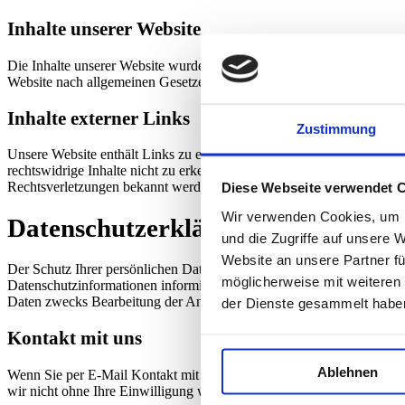
Inhalte unserer Website
Die Inhalte unserer Website wurden mit größter Sorgfalt erstellt. Wir 
Website nach allgemeinen Gesetzen verantwortlich.
Inhalte externer Links
Zustimmung
Unsere Website enthält Links zu externen Websites. Auf deren Inhal
rechtswidrige Inhalte nicht zu erkennen. Eine laufende inhaltliche Kon
Rechtsverletzungen bekannt werden, werden die betreffenden Links so
Diese Webseite verwendet 
Wir verwenden Cookies, um I
Datenschutzerklärung
und die Zugriffe auf unsere 
Website an unsere Partner fü
Der Schutz Ihrer persönlichen Daten ist uns ein besonderes Anliege
möglicherweise mit weiteren
Datenschutzinformationen informieren wir Sie über die wichtigsten
Daten zwecks Bearbeitung der Anfrage und für den Fall von Anschluss
der Dienste gesammelt habe
Kontakt mit uns
Ablehnen
Wenn Sie per E-Mail Kontakt mit uns aufnehmen, werden Ihre angege
wir nicht ohne Ihre Einwilligung weiter.